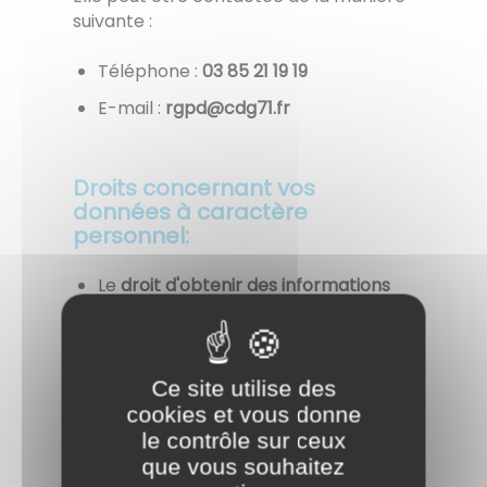
suivante :
Téléphone :
91 91 12 58 30
E-mail :
rf.17gdc@dpgr
Droits concernant vos
données à caractère
personnel:
Le
droit d'obtenir des informations
sur les données que nous détenons
sur vous et les traitements mis en
œuvre ;
Ce site utilise des
Lorsque le traitement est fondé sur
cookies et vous donne
votre consentement, vous avez le
le contrôle sur ceux
droit de retirer ce consentement à
que vous souhaitez
tout moment
. Cette action ne