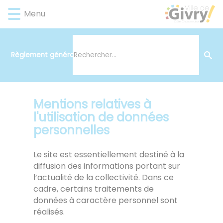
Lien
Lien
Lien
Lien
Panneau de gestion des cookies
Menu
d'accès
d'accès
d'accès
d'accès
rapide
rapide
rapide
rapide
au
au
à
au
menu
contenu
la
pied
Règlement général sur la protection des données
principal
recherche
de
page
Mentions relatives à
l'utilisation de données
personnelles
Le site est essentiellement destiné à la
diffusion des informations portant sur
l’actualité de la collectivité. Dans ce
cadre, certains traitements de
données à caractère personnel sont
réalisés.