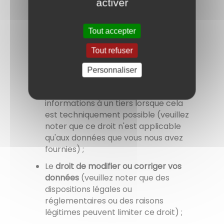
activer
portera pas atteinte à la licéité du
traitement fondé sur le
consentement effectué avant le
Tout accepter
retrait de celui-ci ;
Tout refuser
Dans certaines circonstances,
le
droit de recevoir des données sous
Personnaliser
forme électronique
et/ou de nous
demander de transmettre ces
informations à un tiers lorsque cela
est techniquement possible (veuillez
noter que ce droit n'est applicable
qu'aux données que vous nous avez
fournies) ;
Le
droit de modifier ou corriger vos
données
(veuillez noter que des
dispositions légales ou
réglementaires ou des raisons
légitimes peuvent limiter ce droit) ;