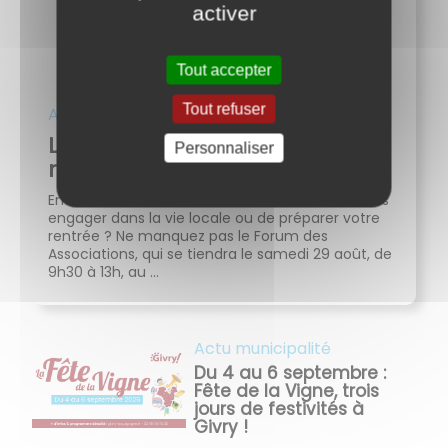
activer
Tout accepter
Tout refuser
Actu municipalité
Le Forum des Associations
Personnaliser
revient le samedi 29 août !
Envie de découvrir une nouvelle activité, de vous
engager dans la vie locale ou de préparer votre
rentrée ? Ne manquez pas le Forum des
Associations, qui se tiendra le samedi 29 août, de
9h30 à 13h, au ...
Actu municipalité
Du 4 au 6 septembre :
Fête de la Vigne, trois
jours de festivités à
Givry !