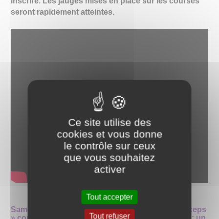
inscrire. Les jauges mises en place sur les courses
seront rapidement atteintes.
Ce site utilise des
cookies et vous donne
le contrôle sur ceux
que vous souhaitez
activer
Tout accepter
Samedi 23 mars après-midi « la foulée des p’tits ceps
Tout refuser
» course pour les enfants nés entre 2013 et 2019 : un