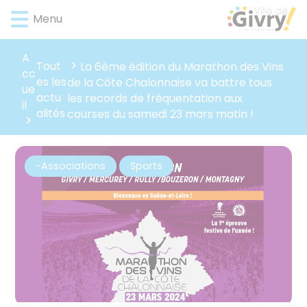
Lien
Lien
Lien
Lien
Panneau de gestion des cookies
Menu
d'accès
d'accès
d'accès
d'accès
rapide
rapide
rapide
rapide
au
au
à
au
A
Tout
La 6ème édition du Marathon des Vins
menu
contenu
la
pied
cc
es les
de la Côte Chalonnaise va battre tous
principal
recherche
de
ue
actu
les records de fréquentation aux
page
il
alités
courses du samedi 23 mars matin !
-Associations
Sports