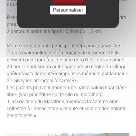
nouveau parcours au centre de Givry
Personnaliser
Rendez-vous sur le site du Marathon sans plus attendre
pour inscrire vos enfants.
2 parcours selon les âges : 0,8km ou 1,5 km
Même si vos enfants participent déjà aux courses des
écoles maternelles et élémentaires le vendredi 22 ils
peuvent participer à « la foulée des p’tits ceps » samedi
23 pour courir sur un autre parcours au centre du village.
goûter/ravitaillement/récompenses médaille par la mairie
de Givry les attendent à l’arrivée.
Les parents peuvent donner une participation financière
libre. (voir procédure sur le site du marathon).
L’association du Marathon reversera la somme ainsi
collectée à l’association « écoute et soutien des enfants
hospitalisés »