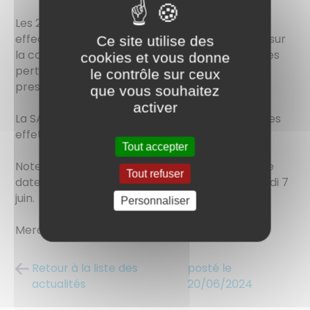
Les 26 juin, 1 & 2 juillet, les services de la SAUR
effectueront le contrôle des poteaux incendie sur
Ce site utilise des
la commune. Ces essais pourront engendrer des
cookies et vous donne
perturbations de la distribution : manque de
le contrôle sur ceux
pression, eau colorée, etc...
que vous souhaitez
activer
La SAUR fera tout son possible pour minimiser les
effets de ces perturbations.
Tout accepter
Note : cette intervention est planifiée de longue
Tout refuser
date et sans rapport avec l'incendie du vendredi 7
juin.
Personnaliser
Merci de votre compréhension !
Retour à la liste des
posté le
actualités
20/06/2024