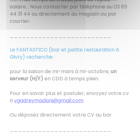
salaire... Nous contacter par téléphone au 03 85
44 31 44 ou directement au magasin ou par
courrier.
_________________________
Le FANTASTICO (bar et petite restauration à
Givry) recherche :
pour la saison de mi-mars à mi-octobre,
un
serveur (H/F)
en CDD à temps plein.
Pour en savoir plus et postuler, envoyez votre cv
à
vgadreymadani@gmail.com
Ou déposez directement votre CV au bar
_________________________​​​​​​