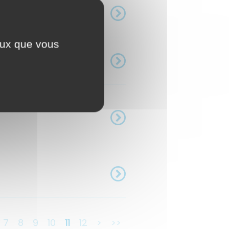
ceux que vous
7
8
9
10
11
12
>
>>