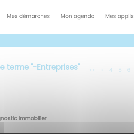
Mes démarches
Mon agenda
Mes applis
le terme "
-Entreprises
"
<<
<
4
5
6
nostic immobilier