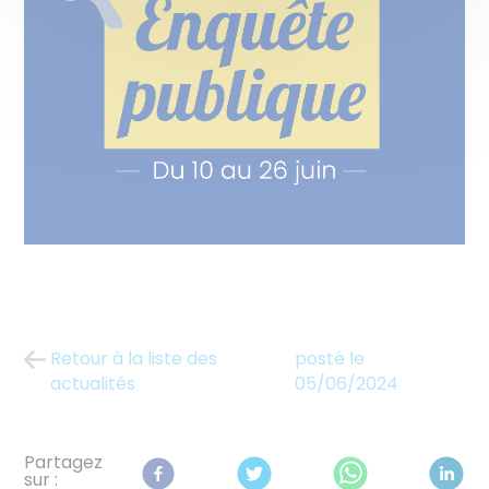
Retour à la liste des
posté le
actualités
05/06/2024
Partagez
sur :