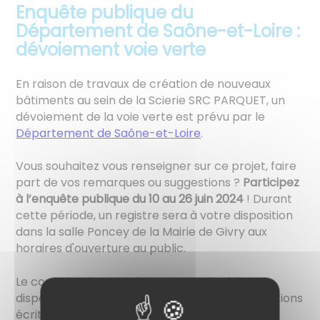
Enquête publique du
Département de Saône-et-Loire :
dévoiement voie verte
En raison de travaux de création de nouveaux
bâtiments au sein de la Scierie SRC PARQUET, un
dévoiement de la voie verte est prévu par le
Département de Saône-et-Loire
.
Vous souhaitez vous renseigner sur ce projet, faire
part de vos remarques ou suggestions ?
Participez
à l’enquête publique du 10 au 26 juin 2024
! Durant
cette période, un registre sera à votre disposition
dans la salle Poncey de la Mairie de Givry aux
horaires d'ouverture au public.
Le commissaire enquêteur se tiendra à la
disposition du public pour recevoir les observations
écrites ou orales du public à la Mairie :