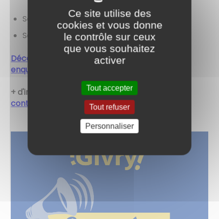
Ce site utilise des
Samedi 15 juin de 9h à 12h
cookies et vous donne
Samedi 22 juin de 9h à 12h
le contrôle sur ceux
que vous souhaitez
Découvrez ici tous les documents liés à cette
activer
enquête publique
Tout accepter
+ d'infos : 03 85 94 16 30 -
contact@mairiedegivry.fr
Tout refuser
Personnaliser