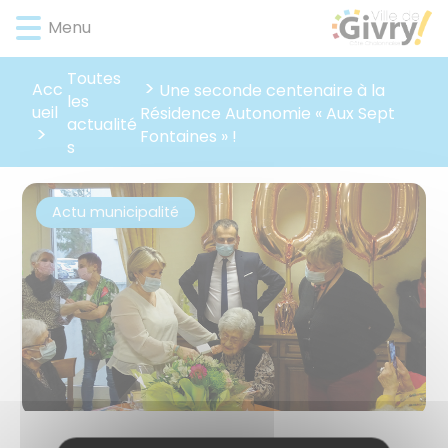
Lien
Lien
Lien
Lien
Panneau de gestion des cookies
Menu
d'accès
d'accès
d'accès
d'accès
rapide
rapide
rapide
rapide
Toutes
au
au
à
au
Acc
Une seconde centenaire à la
les
menu
contenu
la
pied
ueil
Résidence Autonomie « Aux Sept
actualité
principal
recherche
de
Fontaines » !
s
page
Actu municipalité