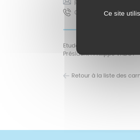
rf.lsdaecila@todav.eppi
56 15 44 58 30
Ce site util
Etudes et vulgarisation des 
Président : Philippe VADOT
Retour à la liste des ca