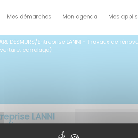
Mes démarches
Mon agenda
Mes applis
ARL DESMURS/Entreprise LANNI - Travaux de rénov
verture, carrelage)
reprise LANNI
vation
erture,