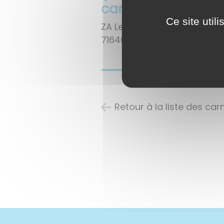
carrelage)
Ce site util
ZA Les Pièces Bourgeoises
71640
Givry
Retour à la liste des ca