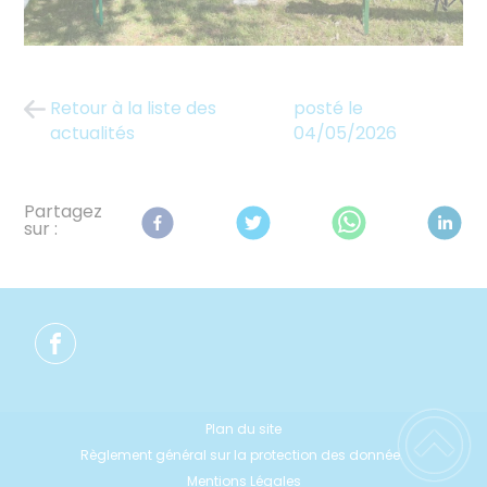
Retour à la liste des
posté le
actualités
04/05/2026
Partagez
sur :
Plan du site
Règlement général sur la protection des données
Mentions Légales