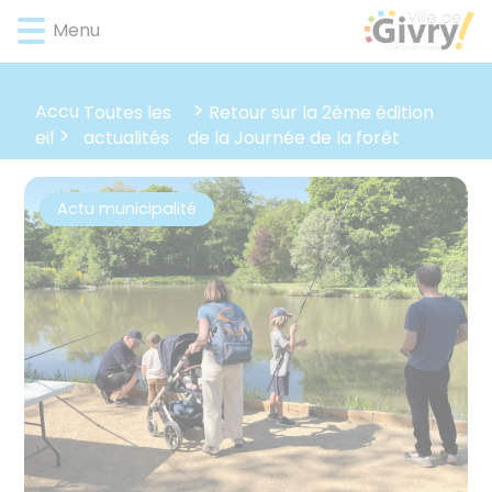
Lien
Lien
Lien
Lien
Panneau de gestion des cookies
Menu
d'accès
d'accès
d'accès
d'accès
rapide
rapide
rapide
rapide
au
au
à
au
Accu
Toutes les
Retour sur la 2ème édition
menu
contenu
la
pied
actualités
eil
de la Journée de la forêt
principal
recherche
de
page
Actu municipalité