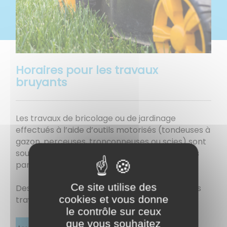
Horaires pour les travaux
bruyants
Les travaux de bricolage ou de jardinage
effectués à l’aide d’outils motorisés (tondeuses à
gazon, perceuses, tronçonneuses ou scies) sont
sources de nuisances sonores et réglementés
par un arrêté préfectoral.
Ce site utilise des
Des horaires sont autorisés pour effectuer ces
cookies et vous donne
travaux :
le contrôle sur ceux
que vous souhaitez