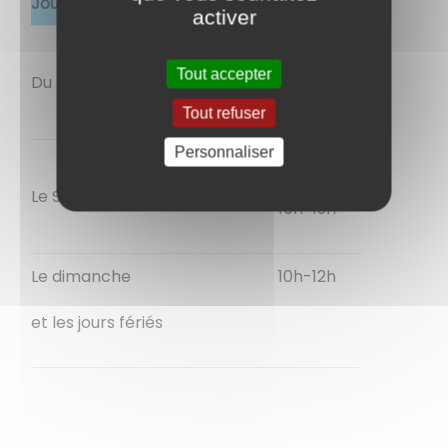
Jours
Heures
activer
8h-12h
Tout accepter
Du lundi au vendredi
14h-19h
Tout refuser
Personnaliser
9h-12h
Le Samedi
15h-19h
Le dimanche
10h-12h
et les jours fériés