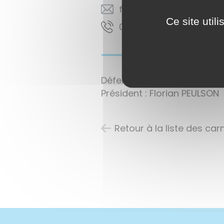
moc.liamg@nosluep.nai
Ce site util
50 58 03 82 60
Défense des intérêts des a
Président : Florian PEULSON
Retour à la liste des ca