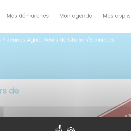
Mes démarches
Mon agenda
Mes applis
s
Jeunes Agriculteurs de Chalon/Sennecey
rs de