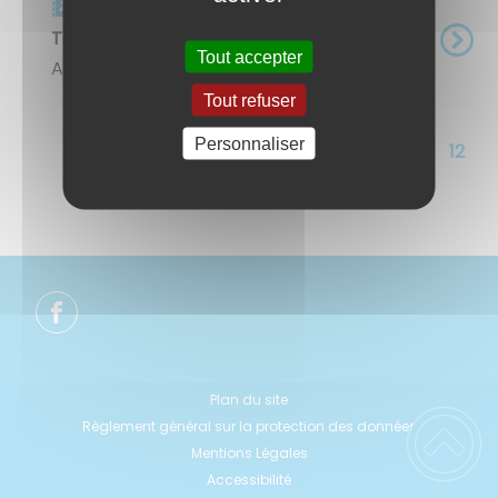
Carnet d'adresse
Team ANIM
Tout accepter
Animation de soirées & pyrotechnie ...
Tout refuser
Personnaliser
<<
<
4
5
6
7
8
9
10
11
12
Plan du site
Règlement général sur la protection des données
Mentions Légales
Accessibilité