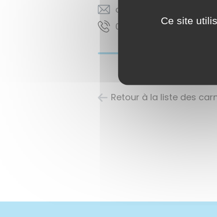
moc.liamg@orp.lezekeni
Ce site util
21 28 38 16 60
Retour à la liste des ca