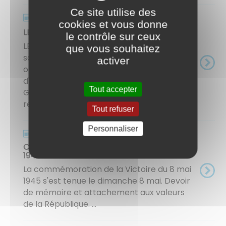
Ce site utilise des
Actualités
cookies et vous donne
LE CONSEIL DES JEUNES, C'EST PARTI !
le contrôle sur ceux
LE CONSEIL DES JEUNES, C'EST PARTI ! Le
que vous souhaitez
samedi 12 juin à la Salle des Fêtes s'est
activer
officiellement tenue la séance
d'installation du Conseil des Jeunes de
Tout accepter
Givry : 20 jeunes de 9 à 18 ans vont dès la
rentrée ...
Tout refuser
Personnaliser
Actualités
Commémoration de la Victoire du 8 mai
1945
La commémoration de la Victoire du 8 mai
1945 s'est tenue le dimanche 8 mai. Devoir
de mémoire et attachement aux valeurs
de la République. ...