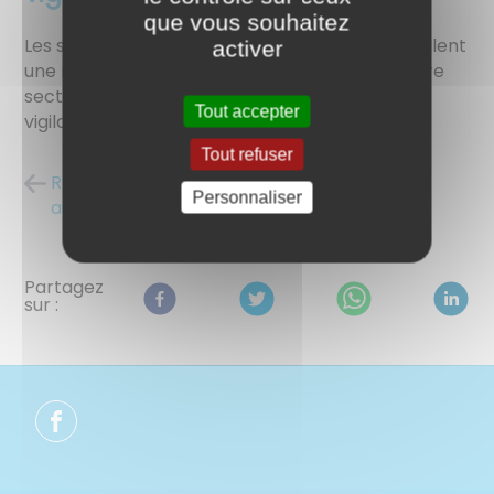
que vous souhaitez
Les services de la Gendarmerie Nationale signalent
activer
une recrudescence de cambriolages dans notre
secteur et vous appellent à la plus grande
Tout accepter
vigilance.
Tout refuser
Retour à la liste des
posté le
Personnaliser
actualités
09/02/2022
Partagez
sur :