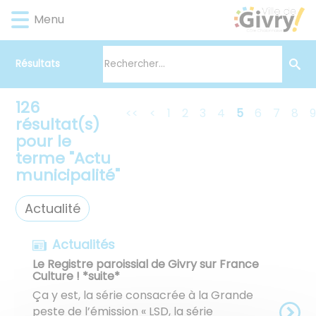
Lien
Lien
Lien
Lien
Panneau de gestion des cookies
Menu
d'accès
d'accès
d'accès
d'accès
rapide
rapide
rapide
rapide
au
au
à
au
Résultats
menu
contenu
la
pied
principal
recherche
de
126
page
<<
<
1
2
3
4
5
6
7
8
résultat(s)
pour le
terme "
Actu
municipalité
"
Actualité
Actualités
Le Registre paroissial de Givry sur France
Culture ! *suite*
Ça y est, la série consacrée à la Grande
peste de l’émission « LSD, la série