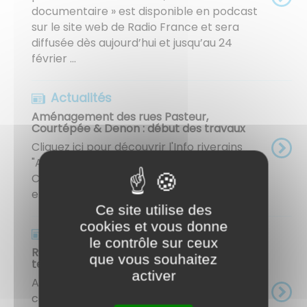
documentaire » est disponible en podcast
sur le site web de Radio France et sera
diffusée dès aujourd’hui et jusqu’au 24
février ...
Actualités
Aménagement des rues Pasteur,
Courtépée & Denon : début des travaux
Cliquez ici pour découvrir l'Info riverains
"Aménagement des rues Pasteur,
Courtépée & Denon : début des travaux"
en version PDF ! ​​​​​​​ ...
Ce site utilise des
cookies et vous donne
Actualités
le contrôle sur ceux
Rue de la République : fermeture
que vous souhaitez
temporaire
activer
Attention : pour les besoins du chantier en
cours rue Pasteur, la rue de la