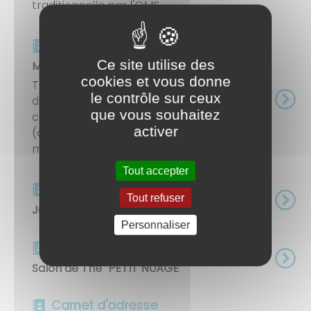
traditionnelle par l'OMS ...
Carnet d'adresse
Ce site utilise des
Mani TRANSPORT
cookies et vous donne
Transports privés & professionnels toutes
le contrôle sur ceux
distances Transport Médical assis (Taxi
que vous souhaitez
conventionné CPAM) Livraisons
activer
(certification ADR, tous types de colis, plis,
messagerie...) 24H/24H Navette GARES ...
Tout accepter
Carnet d'adresse
Tout refuser
Juliette PRETET - Ostéopathe
Personnaliser
Carnet d'adresse
Salon de Thé "PETIT NUAGE"
Carnet d'adresse